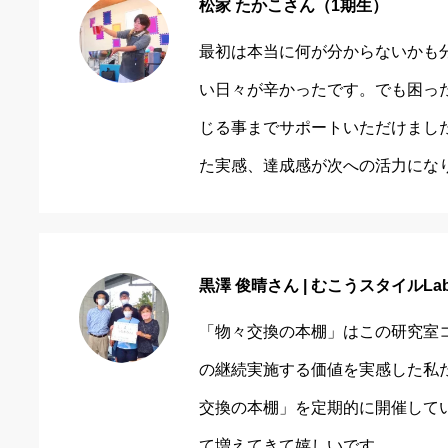
松家 たかこさん（1期生）
最初は本当に何が分からないかも
い日々が辛かったです。でも困っ
じる事までサポートいただけまし
た実感、達成感が次への活力にな
黒澤 俊晴さん | むこうスタイルLa
「物々交換の本棚」はこの研究室
の継続実施する価値を実感した私
交換の本棚」を定期的に開催して
て増えてきて嬉しいです。